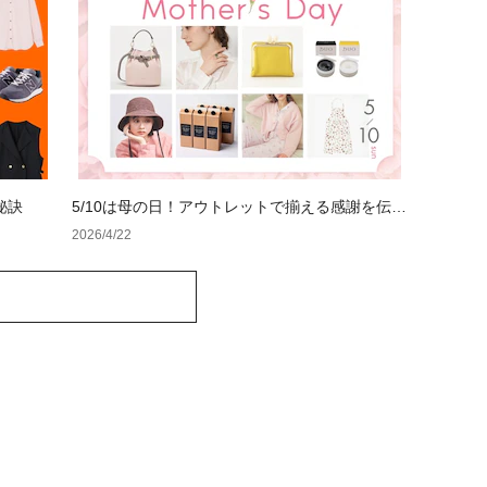
秘訣
5/10は母の日！アウトレットで揃える感謝を伝え
るギフト特集
2026/4/22