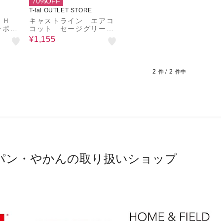
70%OFF
T-fal OUTLET STORE
スＩＨ
キャストライン エアコ
チポッ
コット セージグリー
ミント
ン ミニココット１１ｃ
¥1,155
ｍ
2
2
件 /
件中
パン・やかんの取り扱いショップ