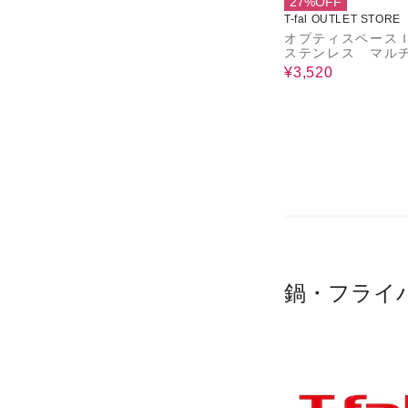
27%OFF
T-fal OUTLET STORE
オプティスペー
ステンレス マル
ト フレッシュ
¥3,520
１６ｃｍ
鍋・フライ