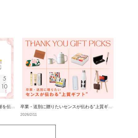
謝を伝え
卒業・送別に贈りたいセンスが伝わる“上質ギフ
ト”
2026/2/11