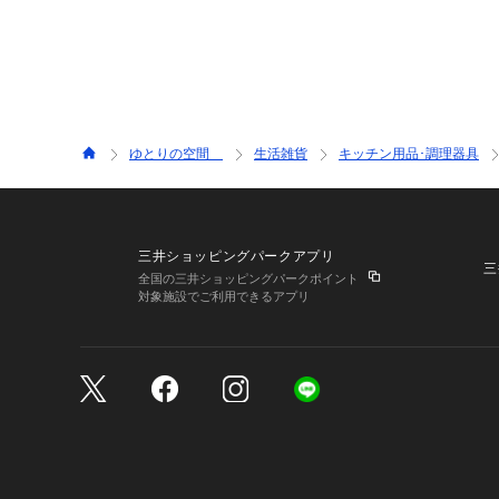
ゆとりの空間
生活雑貨
キッチン用品･調理器具
三井ショッピングパークアプリ
三
全国の三井ショッピングパークポイント
対象施設でご利用できるアプリ
三井不動産が展開する商
サイトのご利用上の注