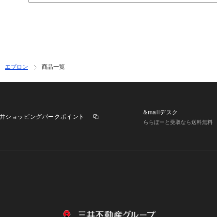
エプロン
商品一覧
&mallデスク
井ショッピングパークポイント
ららぽーと受取なら送料無料
業施設一覧
三井不動産が展開する商業施設への出店をご検討の方へ
意
個人情報保護方針
個人情報の取り扱いについて
利用者情