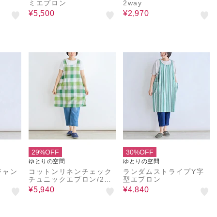
ミエプロン
2way
¥5,500
¥2,970
29%OFF
30%OFF
ゆとりの空間
ゆとりの空間
ジャン
コットンリネンチェック
ランダムストライプY字
チュニックエプロン/2wa
型エプロン
y
¥5,940
¥4,840