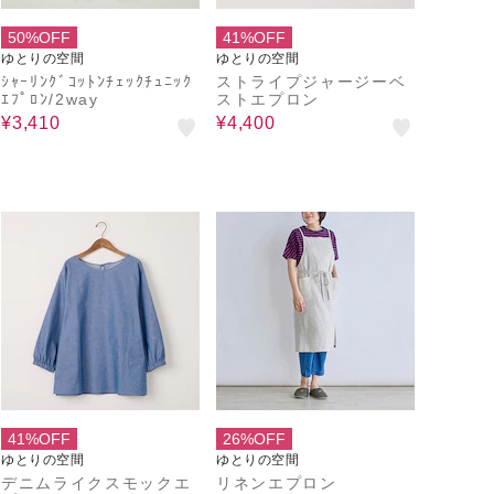
50%OFF
41%OFF
ゆとりの空間
ゆとりの空間
ｼｬｰﾘﾝｸﾞｺｯﾄﾝﾁｪｯｸﾁｭﾆｯｸ
ストライプジャージーベ
ｴﾌﾟﾛﾝ/2way
ストエプロン
¥3,410
¥4,400
41%OFF
26%OFF
ゆとりの空間
ゆとりの空間
デニムライクスモックエ
リネンエプロン