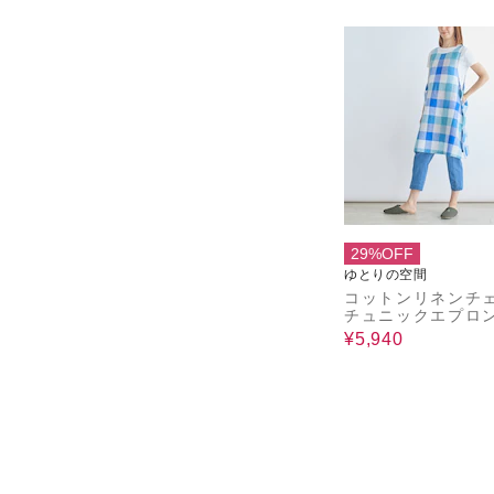
29%OFF
ゆとりの空間
コットンリネンチ
チュニックエプロン
y
¥5,940