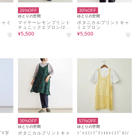
26%OFF
30%OFF
ゆとりの空間
ゆとりの空間
キャミ
マイヤーレモンプリント
ボタニカルプリントキャ
チュニックエプロン/2wa
ミエプロン
y
¥5,500
¥5,500
30%OFF
57%OFF
ゆとりの空間
ゆとりの空間
プY字
ボタニカルプリントキャ
ｼﾞｬｽﾐﾝﾌﾟﾘﾝﾄｷｬﾐｴﾌﾟﾛﾝ/