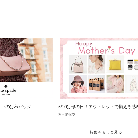
しいのは秋バッグ
5/10は母の日！アウトレットで揃える感
るギフト特集
2026/4/22
特集をもっと見る