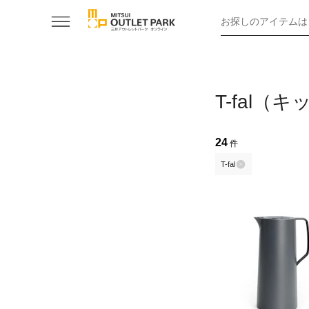
お探しのアイテムは
T-fal
24
件
T-fal