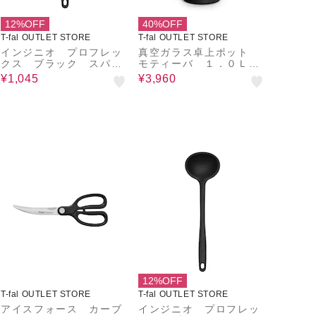
12%OFF
40%OFF
T-fal OUTLET STORE
T-fal OUTLET STORE
インジニオ プロフレッ
真空ガラス卓上ポット
クス ブラック スパチ
モティーバ １．０Ｌ
ュラ
ブラック
¥1,045
¥3,960
12%OFF
T-fal OUTLET STORE
T-fal OUTLET STORE
アイスフォース カーブ
インジニオ プロフレッ