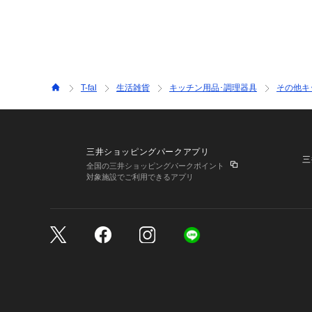
T-fal
生活雑貨
キッチン用品･調理器具
その他キ
三井ショッピングパークアプリ
三
全国の三井ショッピングパークポイント
対象施設でご利用できるアプリ
三井不動産が展開する商
サイトのご利用上の注