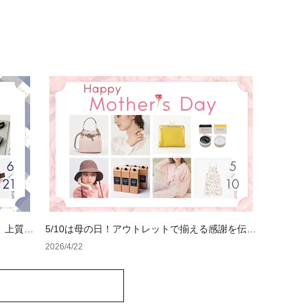
、上質ギ
5/10は母の日！アウトレットで揃える感謝を伝え
るギフト特集
2026/4/22