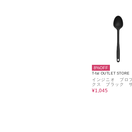
8%OFF
T-fal OUTLET STORE
インジニオ プロ
クス ブラック 
スプーン
¥1,045