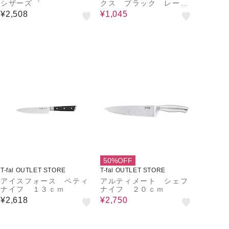
シザーズ゛
クス ブラック レード
ル
¥2,508
¥1,045
50%OFF
T-fal OUTLET STORE
T-fal OUTLET STORE
アイスフォース ペティ
アルティメート シェフ
ナイフ １３ｃｍ
ナイフ ２０ｃｍ
¥2,618
¥2,750