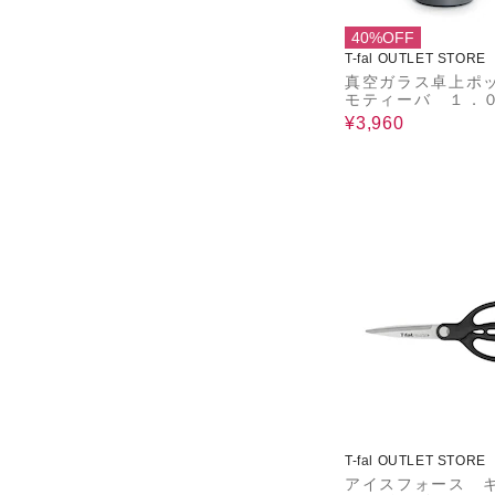
40%OFF
T-fal OUTLET STORE
真空ガラス卓上
モティーバ １
クールグレー
¥3,960
T-fal OUTLET STORE
アイスフォース 