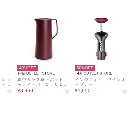
40%OFF
50%OFF
T-fal OUTLET STORE
T-fal OUTLET STORE
フレッ
真空ガラス卓上ポット
インジニオ＋ ワインオ
サーブ
モティーバ １．０Ｌ
ープナー
ワインレッド
¥3,960
¥1,650