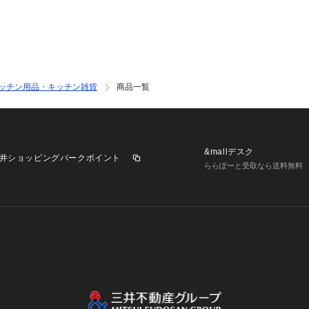
ッチン用品・キッチン雑貨
商品一覧
&mallデスク
井ショッピングパークポイント
ららぽーと受取なら送料無料
業施設一覧
三井不動産が展開する商業施設への出店をご検討の方へ
意
個人情報保護方針
個人情報の取り扱いについて
利用者情