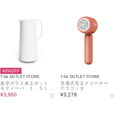
40%OFF
T-fal OUTLET STORE
T-fal OUTLET STORE
真空ガラス卓上ポット
充電式毛玉クリーナー
モティーバ １．０Ｌ
テラコッタ
ホワイト
¥3,960
¥3,278