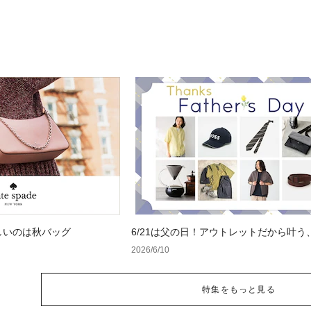
しいのは秋バッグ
6/21は父の日！アウトレットだから叶う
フト特集
2026/6/10
特集をもっと見る