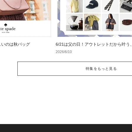
しいのは秋バッグ
6/21は父の日！アウトレットだから叶う
フト特集
2026/6/10
特集をもっと見る