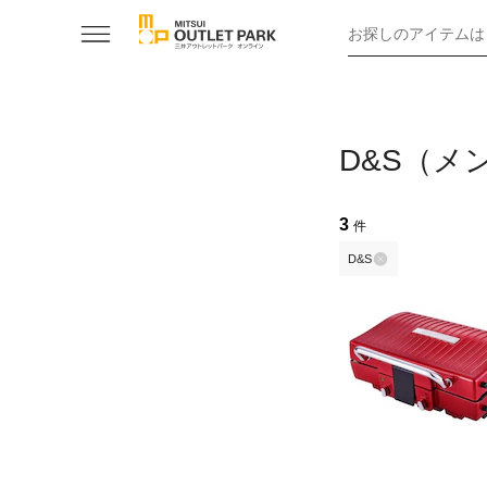
お探しのアイテムは
D&S（メ
3
件
D&S