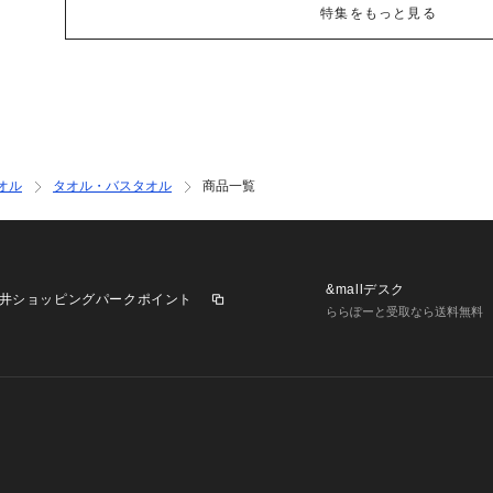
特集をもっと見る
オル
タオル・バスタオル
商品一覧
&mallデスク
井ショッピングパークポイント
ららぽーと受取なら送料無料