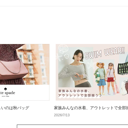
しいのは秋バッグ
家族みんなの水着、アウトレットで全部揃
イムウェア特集
2026/7/13