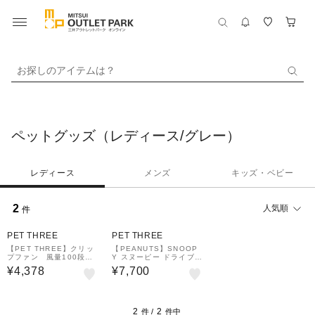
お探しのアイテムは？
ペットグッズ（レディース/グレー）
レディース
メンズ
キッズ・ベビー
2
人気順
件
PET THREE
PET THREE
【PET THREE】クリッ
【PEANUTS】SNOOP
プファン 風量100段階
Y スヌーピー ドライブキ
切替
ャリーベッド ３WAY
¥4,378
¥7,700
2
2
件 /
件中