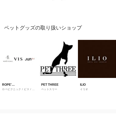
ペットグッズの取り扱いショップ
ROPE'
PET THREE
ILIO
ロペピクニック / ビス / ジ
ペットスリー
イリオ
PICNIC/VIS/JUNRED
ュンレッド