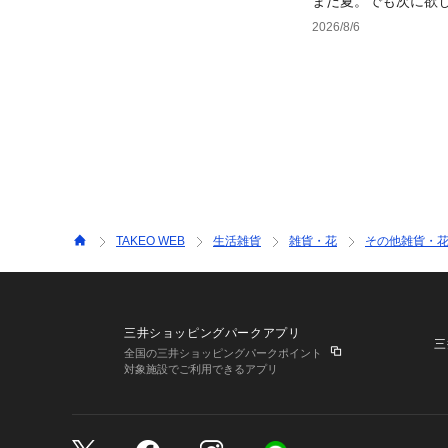
まだ夏。でも次に欲
2026/8/6
TAKEO WEB
生活雑貨
雑貨・花
その他雑貨・
三井ショッピングパークアプリ
三
全国の三井ショッピングパークポイント
対象施設でご利用できるアプリ