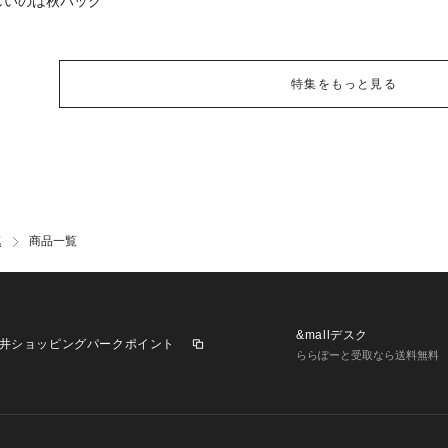
しいのは秋バッグ
特集をもっと見る
花
商品一覧
&mallデスク
井ショッピングパークポイント
ららぽーと受取なら送料無料