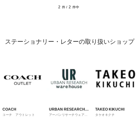
2
2
件 /
件中
ステーショナリー・レターの取り扱いショップ
COACH
URBAN RESEARCH
TAKEO KIKUCHI
コーチ アウトレット
アーバンリサーチウェアハ
タケオキクチ
ware house
ウス