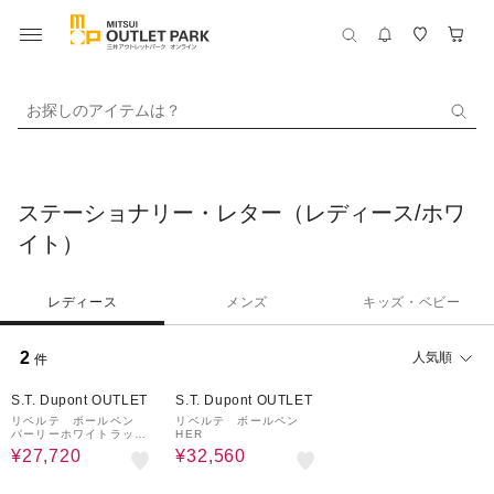
お探しのアイテムは？
ステーショナリー・レター（レディース/ホワ
イト）
レディース
メンズ
キッズ・ベビー
2
人気順
件
60%OFF
60%OFF
S.T. Dupont OUTLET
S.T. Dupont OUTLET
リベルテ ボールペン
リベルテ ボールペン
パーリーホワイトラッカ
HER
ー＆パラディウム
¥27,720
¥32,560