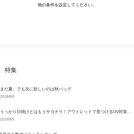
他の条件を設定してください。
特集
まだ夏。でも次に欲しいのは秋バッグ
2026/8/6
うっかり日焼けとはもうサヨナラ！アウトレットで見つけるUV対策ウ
ェア
2026/8/5