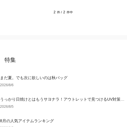
2
2
件 /
件中
特集
まだ夏。でも次に欲しいのは秋バッグ
2026/8/6
うっかり日焼けとはもうサヨナラ！アウトレットで見つけるUV対策ウ
ェア
2026/8/5
8月の人気アイテムランキング