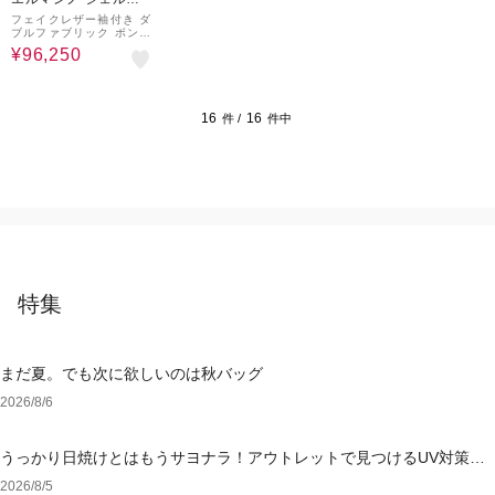
ィーノ/ペセリコ
フェイクレザー袖付き ダ
ブルファブリック ボンバ
ージャケット
¥96,250
16
16
件 /
件中
特集
まだ夏。でも次に欲しいのは秋バッグ
2026/8/6
うっかり日焼けとはもうサヨナラ！アウトレットで見つけるUV対策ウ
ェア
2026/8/5