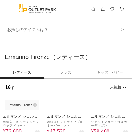
お探しのアイテムは？
Ermanno Firenze（レディース）
レディース
メンズ
キッズ・ベビー
16
人気順
件
Ermanno Firenze
60%OFF
60%OFF
60%OFF
エルマンノ シェルヴ
エルマンノ シェルヴ
エルマンノ シェルヴ
ィーノ/ペセリコ
ィーノ/ペセリコ
ィーノ/ペセリコ
刺繍入りキルティングク
刺繍入りストライププル
ジェルインサート付きカ
ロップドコート
オーバーニット
ーディガン
¥72,600
¥47,520
¥59,400