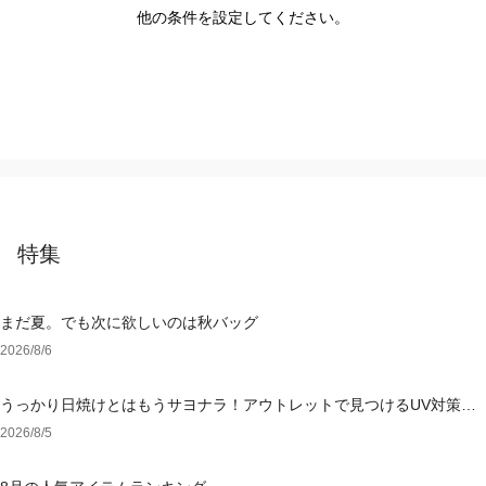
他の条件を設定してください。
特集
まだ夏。でも次に欲しいのは秋バッグ
2026/8/6
うっかり日焼けとはもうサヨナラ！アウトレットで見つけるUV対策ウ
ェア
2026/8/5