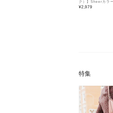
ク）】Sheerカラ
電器Type-C/1USB
¥2,979
IMACHCL30
特集