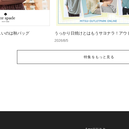
しいのは秋バッグ
うっかり日焼けとはもうサヨナラ！アウ
で見つけるUV対策ウェア
2026/8/5
特集をもっと見る