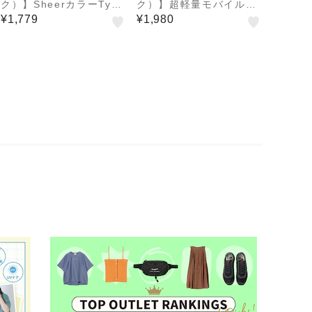
ク）】SheerカラーType
ク）】超軽量モバイルバ
-C/Type-Cケーブル 1.2
ッテリー5000ｍAh PD2
¥1,779
¥1,980
m IMUCCHCL120
0W IML1C5001