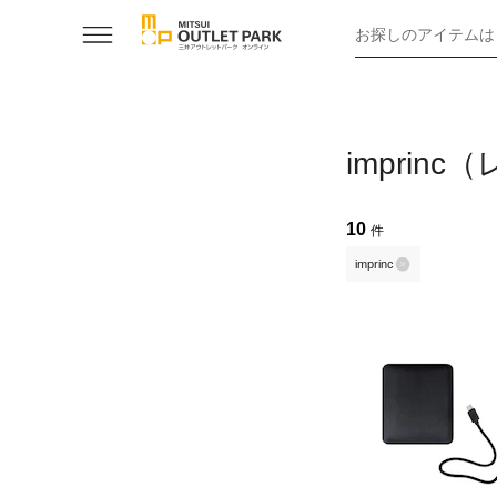
お探しのアイテムは
imprin
10
件
imprinc