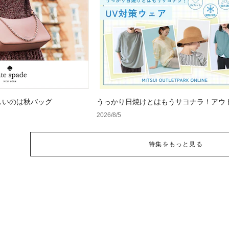
しいのは秋バッグ
うっかり日焼けとはもうサヨナラ！アウ
で見つけるUV対策ウェア
2026/8/5
特集をもっと見る