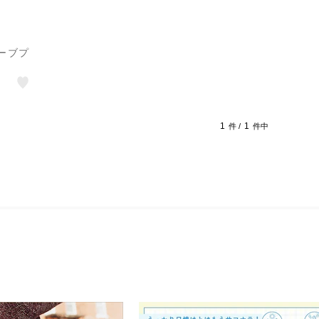
ーブプ
1
1
件 /
件中