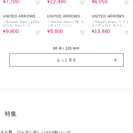
¥7,700
¥22,440
¥6,050
50%OFF
60%OFF
30%OFF
UNITED ARROWS O
UNITED ARROWS O
UNITED ARROWS O
UTLET
UTLET
UTLET
＜Steven Alan＞13OZ
＜Steven Alan＞TR ブ
＜Steven Alan＞ソフト
デニム タルパンツ
ッチャー パンツ
コーデュロイ タイト ス
カート
¥9,900
¥8,800
¥13,860
60
120
件 /
件中
もっと見る
特集
まだ夏。でも次に欲しいのは秋バッグ