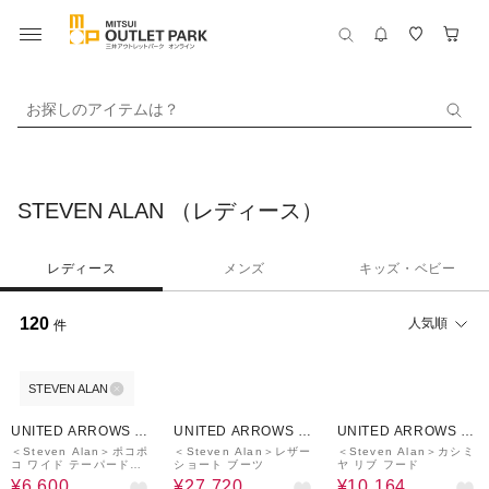
お探しのアイテムは？
STEVEN ALAN （レディース）
レディース
メンズ
キッズ・ベビー
120
人気順
件
STEVEN ALAN
70%OFF
30%OFF
30%OFF
UNITED ARROWS O
UNITED ARROWS O
UNITED ARROWS O
UTLET
UTLET
UTLET
＜Steven Alan＞ポコポ
＜Steven Alan＞レザー
＜Steven Alan＞カシミ
コ ワイド テーパードパ
ショート ブーツ
ヤ リブ フード
ンツ
¥6,600
¥27,720
¥10,164