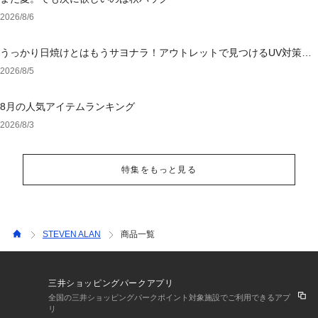
2026/8/6
うっかり日焼けとはもうサヨナラ！アウトレットで見つけるUV対策ウ
ェア
2026/8/5
8月の人気アイテムランキング
2026/8/3
特集をもっと見る
STEVEN ALAN
商品一覧
三井ショッピングパークアプリ
全国の三井ショッピングパークポイント対象施設でご利用できるアプ
リ