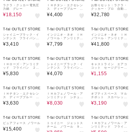
ラクラ・クッカー電気圧
ＩＨチタン・エクセレン
お祭りセット：ラクラ・
力鍋 グレー
ス ディープブルー フ
クッカー・プロ 自動調
ライパン ２８ｃｍ
理鍋 ブラック（圧力
¥18,150
¥4,400
¥32,780
機能付き）＋インジニ
オ・ネオ キャストライン
アロマ プロ セット５
T-fal OUTLET STORE
T-fal OUTLET STORE
T-fal OUTLET STORE
シャイニーブラック・イ
インジニオ・ネオ ＩＨ
インジニオ・ネオ ＩＨ
ンテンス フライパン
ノワール・アンリミテッ
ノワール・アンリミテッ
２０ｃｍ
ド ウォックパン２６㎝
ド セット１３
¥3,410
¥7,799
¥41,800
70%OFF
T-fal OUTLET STORE
T-fal OUTLET STORE
T-fal OUTLET STORE
ＩＨローズ・アンリミテ
シャイニーブラック・イ
キャストライン エアコ
ッド フライパン ２６
ンテンス フライパン
コット セージグリー
ｃｍ＊
２６ｃｍ
ン ミニココット１１ｃ
¥5,830
¥4,070
¥1,155
ｍ
6%OFF
19%OFF
T-fal OUTLET STORE
T-fal OUTLET STORE
T-fal OUTLET STORE
ＩＨチタン・エクセレン
ＩＨカフェノワール・ア
オプティスペース マル
ス ディープブルー フ
ンリミテッド シチュー
チポット スカーレット
ライパン ２４ｃｍ
ポット ２４ｃｍ
レッド １４ｃｍ
¥3,630
¥8,030
¥3,190
28%OFF
5%OFF
T-fal OUTLET STORE
T-fal OUTLET STORE
T-fal OUTLET STORE
ピュアフォース ノワール
トゥイニー ジェットス
ＩＨカフェノワール・ア
チーム ノワール ９０
ンリミテッド フライパ
¥15,400
５０
ン ２６ｃｍ＊