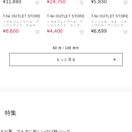
¥11,880
¥24,750
¥5,830
4%OFF
21%OFF
T-fal OUTLET STORE
T-fal OUTLET STORE
T-fal OUTLET STORE
ＩＨカフェノワール・ア
ＩＨカフェノワール・ア
インジニオ・ネオ ＩＨ
ンリミテッド マルチパ
ンリミテッド エッグロ
ノワール・アンリミテッ
ン ２２ｃｍ
ースター １４ｘ１８ｃ
ド フライパン２２㎝
¥6,600
¥4,400
¥6,699
ｍ
60
139
件 /
件中
もっと見る
特集
まだ夏。でも次に欲しいのは秋バッグ