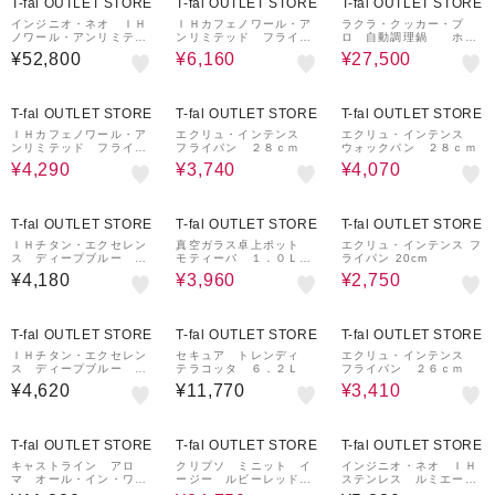
T-fal OUTLET STORE
T-fal OUTLET STORE
T-fal OUTLET STORE
インジニオ・ネオ ＩＨ
ＩＨカフェノワール・ア
ラクラ・クッカー・プ
ノワール・アンリミテッ
ンリミテッド フライパ
ロ 自動調理鍋 ホワ
ド セット１５
ン ２８ｃｍ＊
イト（圧力機能付き）
¥52,800
¥6,160
¥27,500
7%OFF
15%OFF
13%OFF
T-fal OUTLET STORE
T-fal OUTLET STORE
T-fal OUTLET STORE
ＩＨカフェノワール・ア
エクリュ・インテンス
エクリュ・インテンス
ンリミテッド フライパ
フライパン ２８ｃｍ
ウォックパン ２８ｃｍ
ン ２０ｃｍ＊
¥4,290
¥3,740
¥4,070
40%OFF
19%OFF
T-fal OUTLET STORE
T-fal OUTLET STORE
T-fal OUTLET STORE
ＩＨチタン・エクセレン
真空ガラス卓上ポット
エクリュ・インテンス フ
ス ディープブルー フ
モティーバ １．０Ｌ
ライパン 20cm
ライパン ２６ｃｍ
クールグレー
¥4,180
¥3,960
¥2,750
16%OFF
T-fal OUTLET STORE
T-fal OUTLET STORE
T-fal OUTLET STORE
ＩＨチタン・エクセレン
セキュア トレンディ
エクリュ・インテンス
ス ディープブルー ウ
テラコッタ ６．２Ｌ
フライパン ２６ｃｍ
ォックパン ２８ｃｍ
¥4,620
¥11,770
¥3,410
10%OFF
T-fal OUTLET STORE
T-fal OUTLET STORE
T-fal OUTLET STORE
キャストライン アロ
クリプソ ミニット イ
インジニオ・ネオ ＩＨ
マ オール・イン・ワ
ージー ルビーレッド
ステンレス ルミエー
ン ポット ２４ｃｍ
６Ｌ ガラスぶた付＊
ル フライパン２２㎝