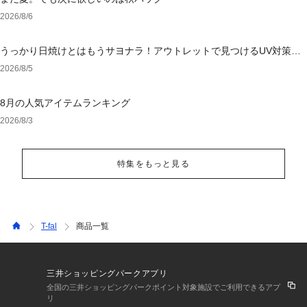
2026/8/6
うっかり日焼けとはもうサヨナラ！アウトレットで見つけるUV対策ウ
ェア
2026/8/5
8月の人気アイテムランキング
2026/8/3
特集をもっと見る
T-fal
商品一覧
三井ショッピングパークアプリ
全国の三井ショッピングパークポイント対象施設でご利用できるアプ
リ