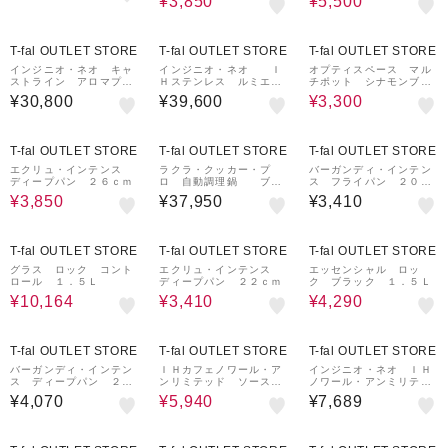
¥3,850
¥5,500
21%OFF
T-fal OUTLET STORE
T-fal OUTLET STORE
T-fal OUTLET STORE
インジニオ・ネオ キャ
インジニオ・ネオ Ｉ
オプティスペース マル
ストライン アロマプ
Ｈステンレス ルミエー
チポット シナモンブラ
ロ セット７Ｒ
ル セット１３
ウン １６ｃｍ
¥30,800
¥39,600
¥3,300
14%OFF
T-fal OUTLET STORE
T-fal OUTLET STORE
T-fal OUTLET STORE
エクリュ・インテンス
ラクラ・クッカー・プ
バーガンディ・インテン
ディープパン ２６ｃｍ
ロ 自動調理鍋 ブラ
ス フライパン ２０ｃ
ック（圧力機能付き）
ｍ
¥3,850
¥37,950
¥3,410
30%OFF
16%OFF
22%OFF
T-fal OUTLET STORE
T-fal OUTLET STORE
T-fal OUTLET STORE
グラス ロック コント
エクリュ・インテンス
エッセンシャル ロッ
ロール １．５Ｌ
ディープパン ２２ｃｍ
ク ブラック １．５Ｌ
¥10,164
¥3,410
¥4,290
8%OFF
T-fal OUTLET STORE
T-fal OUTLET STORE
T-fal OUTLET STORE
バーガンディ・インテン
ＩＨカフェノワール・ア
インジニオ・ネオ ＩＨ
ス ディープパン ２２
ンリミテッド ソースパ
ノワール・アンミリテッ
ｃｍ
ン １６ｃｍ
ド フライパン２６㎝
¥4,070
¥5,940
¥7,689
5%OFF
27%OFF