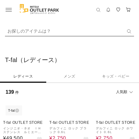
お探しのアイテムは？
T-fal（レディース）
レディース
メンズ
キッズ・ベビー
139
人気順
件
T-fal
44%OFF
44%OFF
T-fal OUTLET STORE
T-fal OUTLET STORE
T-fal OUTLET STORE
インジニオ・ネオ ＩＨ
デルフィニ ロック ブラ
デルフィニ ロック ホワ
ステンレス ルミエー
ック 0.6L
イト 0.6L
ル セット１５
¥49,500
¥2,750
¥2,750