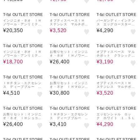
27%OFF
T-fal OUTLET STORE
T-fal OUTLET STORE
T-fal OUTLET STORE
インジニオ・ネオ ＩＨ
オプティスペースＩＨ
バーガンディ・インテン
ノワール・アンリミテッ
ステンレス マルチポッ
ス エッグロースター
ド セット５
ト テラコッタ １６ｃ
１２ｘ１８ｃｍ
¥20,350
¥3,520
¥4,290
ｍ
17%OFF
19%OFF
T-fal OUTLET STORE
T-fal OUTLET STORE
T-fal OUTLET STORE
インジニオ・ネオ ＩＨ
お祭りセット：インジニ
オプティスペース マル
ノワール・アンリミテッ
オ・ネオ ＩＨノワー
チポット クラシックグ
ド セット９
ル・アンリミテッド セ
レー １４ｃｍ
¥18,700
¥26,400
¥3,190
ット１０②
27%OFF
T-fal OUTLET STORE
T-fal OUTLET STORE
T-fal OUTLET STORE
ＩＨチタン・エクセレン
お祭りセット：インジニ
オプティスペースＩＨ
ス ディープブルー マ
オ・ネオ ＩＨマロン・
ステンレス マルチポッ
ルチパン ２４ｃｍ
アンリミテッド セット
ト フレッシュミント
¥4,510
¥30,800
¥3,520
１３+インジニオ・ネ
１６ｃｍ
オ ＩＨマロン・アンリ
ミテッド エッグロース
22%OFF
ター
T-fal OUTLET STORE
T-fal OUTLET STORE
T-fal OUTLET STORE
お祭りセット：インジニ
ＩＨチタン・エクセレン
エッセンシャル ロッ
オ・ネオ ＩＨショコ
ス ディープブルー フ
ク ホワイト １．５Ｌ
ラ・アンリミテッド セ
ライパン ２０ｃｍ
¥26,400
¥3,410
¥4,290
ット１０②
35%OFF
T-fal OUTLET STORE
T-fal OUTLET STORE
T-fal OUTLET STORE