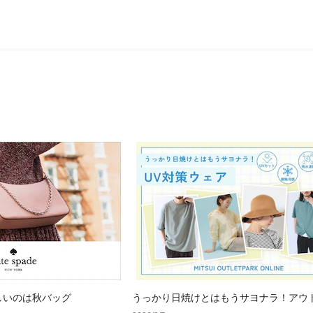
しいのは秋バッグ
うっかり日焼けとはもうサヨナラ！アウ
で見つけるUV対策ウェア