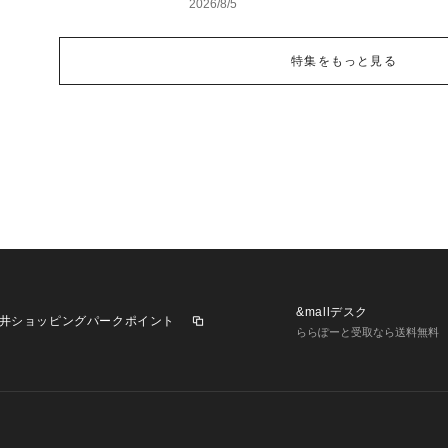
2026/8/5
特集をもっと見る
&mallデスク
井ショッピングパークポイント
ららぽーと受取なら送料無料