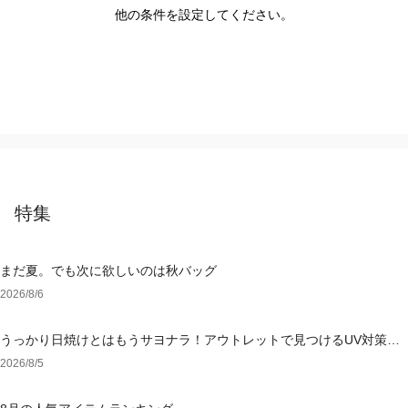
他の条件を設定してください。
特集
まだ夏。でも次に欲しいのは秋バッグ
2026/8/6
うっかり日焼けとはもうサヨナラ！アウトレットで見つけるUV対策ウ
ェア
2026/8/5