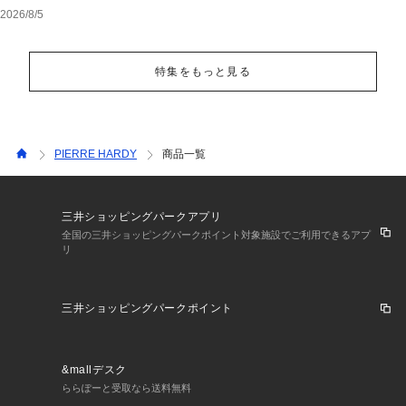
ェア
2026/8/5
特集をもっと見る
PIERRE HARDY
商品一覧
三井ショッピングパークアプリ
全国の三井ショッピングパークポイント対象施設でご利用できるアプ
リ
三井ショッピングパークポイント
&mallデスク
ららぽーと受取なら送料無料