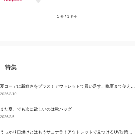
1
1
件 /
件中
特集
夏コーデに新鮮さをプラス！アウトレットで買い足す、晩夏まで使える
アイテム
2026/8/10
まだ夏。でも次に欲しいのは秋バッグ
2026/8/6
うっかり日焼けとはもうサヨナラ！アウトレットで見つけるUV対策ウ