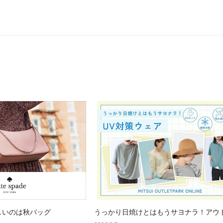
しいのは秋バッグ
うっかり日焼けとはもうサヨナラ！アウ
で見つけるUV対策ウェア