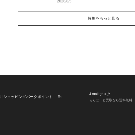
2026/8/5
特集をもっと見る
&mallデスク
井ショッピングパークポイント
ららぽーと受取なら送料無料