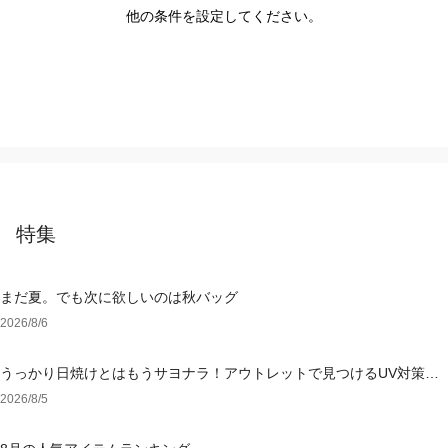
他の条件を設定してください。
特集
まだ夏。でも次に欲しいのは秋バッグ
2026/8/6
うっかり日焼けとはもうサヨナラ！アウトレットで見つけるUV対策ウ
ェア
2026/8/5