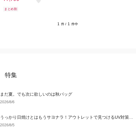
ッグ
まとめ割
1
1
件 /
件中
特集
まだ夏。でも次に欲しいのは秋バッグ
2026/8/6
うっかり日焼けとはもうサヨナラ！アウトレットで見つけるUV対策ウ
ェア
2026/8/5