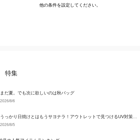
他の条件を設定してください。
特集
まだ夏。でも次に欲しいのは秋バッグ
2026/8/6
うっかり日焼けとはもうサヨナラ！アウトレットで見つけるUV対策ウ
ェア
2026/8/5