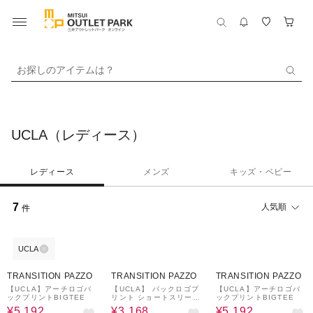
お探しのアイテムは？
UCLA（レディース）
レディース
メンズ
キッズ・ベビー
7
人気順
件
UCLA
20%OFF
¥500
20%OFF
20%OFF
¥500
クーポン
クーポン
TRANSITION PAZZO
TRANSITION PAZZO
TRANSITION PAZZO
【UCLA】アーチロゴバ
【UCLA】 バックロゴプ
【UCLA】アーチロゴバ
ックプリントBIGTEE
リント ショートスリーブ
ックプリントBIGTEE
TEE
¥5,192
¥3,168
¥5,192