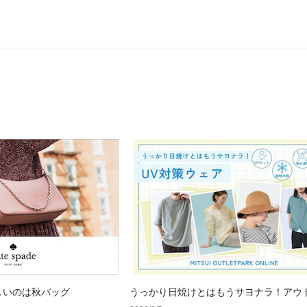
しいのは秋バッグ
うっかり日焼けとはもうサヨナラ！アウ
で見つけるUV対策ウェア