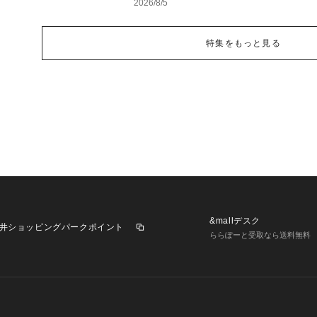
2026/8/5
特集をもっと見る
&mallデスク
井ショッピングパークポイント
ららぽーと受取なら送料無料