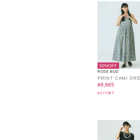
50%OFF
ROSE BUD
PRINT CAMI DR
¥8,965
8/17で終了