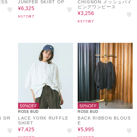
ESS
JUMPER SKIRT OP
CHIGNON メッシュパイ
ピングワンピース
¥6,325
¥3,256
8/17で終了
8/17で終了
50%OFF
50%OFF
ROSE BUD
ROSE BUD
G DR
LACE YORK RUFFLE
BACK RIBBON BLOUS
SHIRT
E
¥7,425
¥5,995