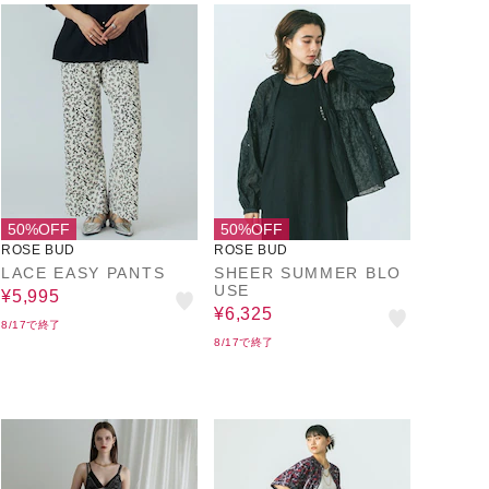
50%OFF
50%OFF
ROSE BUD
ROSE BUD
LACE EASY PANTS
SHEER SUMMER BLO
USE
¥5,995
¥6,325
8/17で終了
8/17で終了