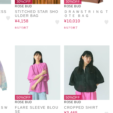
30%OFF
30%OFF
ROSE BUD
ROSE BUD
ESS
STITCHED STAR SHO
ＤＲＡＷＳＴＲＩＮＧ Ｔ
ULDER BAG
ＯＴＥ ＢＡＧ
¥4,158
¥10,010
8/17で終了
8/17で終了
50%OFF
50%OFF
ROSE BUD
ROSE BUD
 ＳＷ
FLARE SLEEVE BLOU
CROPPED SHIRT
SE
¥3,465