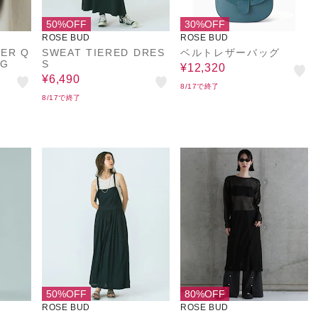
50%OFF
30%OFF
ROSE BUD
ROSE BUD
ER Q
SWEAT TIERED DRES
ベルトレザーバッグ
AG
S
¥12,320
¥6,490
8/17で終了
8/17で終了
50%OFF
80%OFF
ROSE BUD
ROSE BUD