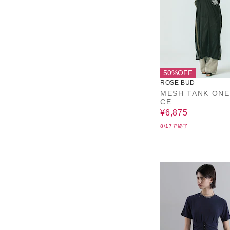
50%OFF
ROSE BUD
MESH TANK ONE
CE
¥6,875
8/17で終了