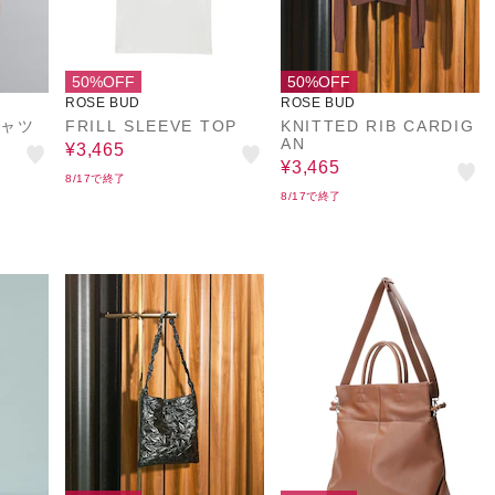
50%OFF
50%OFF
ROSE BUD
ROSE BUD
シャツ
FRILL SLEEVE TOP
KNITTED RIB CARDIG
AN
¥3,465
¥3,465
8/17で終了
8/17で終了