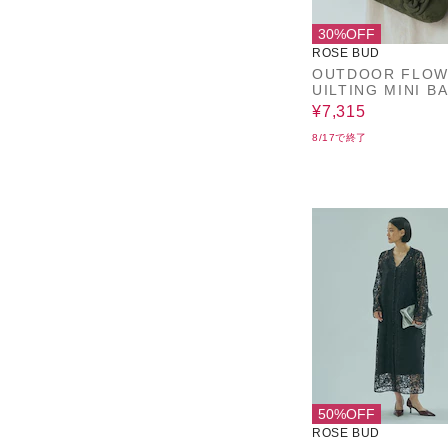
30%OFF
ROSE BUD
OUTDOOR FLOW
UILTING MINI B
¥7,315
8/17で終了
50%OFF
ROSE BUD