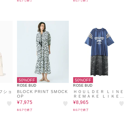
8/17で終了
8/17で終了
50%OFF
50%OFF
ROSE BUD
ROSE BUD
パフショ
BLOCK PRINT SMOCK
ＨＯＵＬＤＥＲ ＬＩＮＥ
OP
ＲＥＭＡＫＥ ＬＩＫＥ
ＤＲＥＳＳ
¥7,975
¥8,965
8/17で終了
8/17で終了