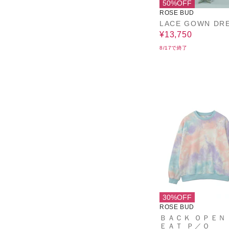
50%OFF
ROSE BUD
LACE GOWN DR
¥13,750
8/17で終了
30%OFF
ROSE BUD
ＢＡＣＫ ＯＰＥＮ
ＥＡＴ Ｐ／Ｏ