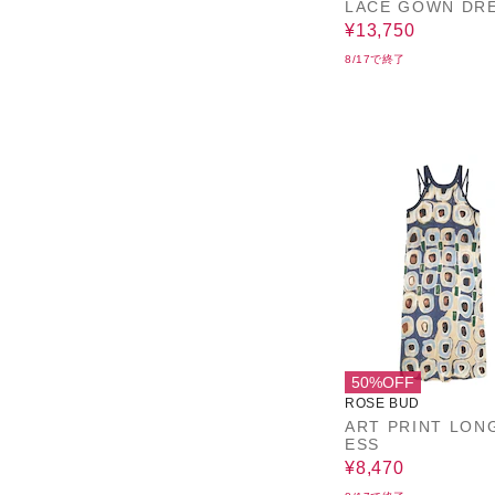
LACE GOWN DR
¥13,750
8/17で終了
50%OFF
ROSE BUD
ART PRINT LON
ESS
¥8,470