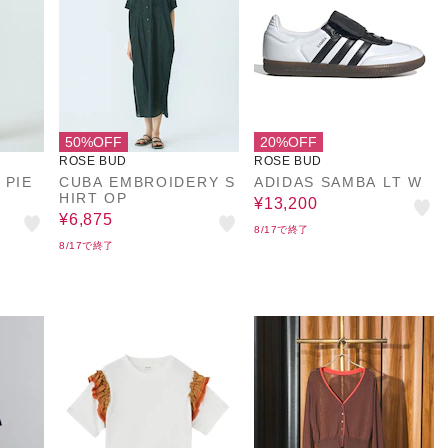
50%OFF
20%OFF
ROSE BUD
ROSE BUD
 PIE
CUBA EMBROIDERY S
ADIDAS SAMBA LT W
HIRT OP
¥13,200
¥6,875
8/17で終了
8/17で終了