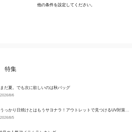
他の条件を設定してください。
特集
まだ夏。でも次に欲しいのは秋バッグ
2026/8/6
うっかり日焼けとはもうサヨナラ！アウトレットで見つけるUV対策ウ
ェア
2026/8/5