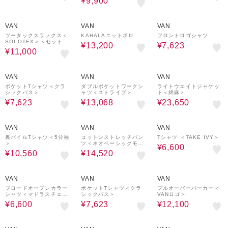
¥9,900
50%OFF
50%OFF
30%OFF
VAN
VAN
VAN
ツータックスラックス＜
KAHALAニットポロ
フロントロゴシャツ
SOLOTEX＞＜セットア
¥13,200
¥7,623
ップ＞
¥11,000
30%OFF
40%OFF
50%OFF
VAN
VAN
VAN
ポケットTシャツ＜クラ
ダブルポケットワークシ
ライトウエイトジャケッ
シックバス＞
ャツ＜ストライプ＞
ト＜綿麻＞
¥7,623
¥13,068
¥23,650
40%OFF
40%OFF
50%OFF
VAN
VAN
VAN
裏パイルTシャツ＜5分袖
コットンストレッチパン
Tシャツ ＜TAKE IVY＞
＞
ツ＜ネオベーシックモデ
¥6,600
ル＞＜セットアップ＞
¥10,560
¥14,520
50%OFF
30%OFF
50%OFF
VAN
VAN
VAN
ブロードオープンカラー
ポケットTシャツ＜クラ
プルオーバーパーカー＜
シャツ＜マドラスチェッ
シックバス＞
VANロゴ＞
ク＞
¥6,600
¥7,623
¥12,100
50%OFF
30%OFF
30%OFF