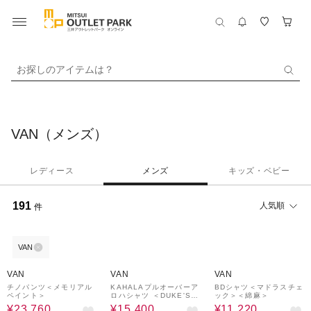
お探しのアイテムは？
VAN（メンズ）
レディース
メンズ
キッズ・ベビー
191
人気順
件
VAN
40%OFF
50%OFF
40%OFF
VAN
VAN
VAN
チノパンツ＜メモリアル
KAHALAプルオーバーア
BDシャツ＜マドラスチェ
ペイント＞
ロハシャツ ＜DUKE'S P
ック＞＜綿麻＞
AREO＞
¥23,760
¥15,400
¥11,220