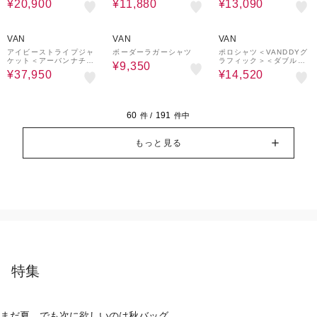
¥20,900
¥11,880
¥13,090
50%OFF
50%OFF
40%OFF
VAN
VAN
VAN
アイビーストライプジャ
ボーダーラガーシャツ
ポロシャツ＜VANDDYグ
ケット＜アーバンナチュ
ラフィック＞＜ダブルフ
¥9,350
ラル＞
ェイス＞
¥37,950
¥14,520
60
191
件 /
件中
もっと見る
特集
まだ夏。でも次に欲しいのは秋バッグ