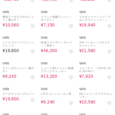
40%OFF
50%OFF
30%OFF
VAN
VAN
VAN
復刻アーチロゴポロシャ
プリント刺繍Tシャツ＜
プルオーバーシャツ＜ア
ツ＜鹿の子＞
ガーデン＞
ロハグラフィック＞＜リ
ラックスフィット＞
¥10,560
¥7,150
¥16,940
40%OFF
30%OFF
VAN
VAN
VAN
バックプリーツスウィン
段返りブレザー＜サージ
ZIPパーカー＜メモリア
グトップ
＞＜秋冬＞
ルペイント＞
¥19,800
¥46,200
¥21,560
40%OFF
40%OFF
60%OFF
VAN
VAN
VAN
ラインポロシャツ＜鹿の
ショートBDシャツ＜綿麻
トレーナー ＜CAPE CO
子＞
ブラックウォッチ＞
D SPIRIT＞
¥9,240
¥13,200
¥7,920
50%OFF
40%OFF
40%OFF
VAN
VAN
VAN
ビーチナイロンブルゾン
L字ウォレット＜ヌメ革
BDシャツ＜マドラスチェ
＞
ック＞
¥19,800
¥9,240
¥10,560
40%OFF
50%OFF
50%OFF
VAN
VAN
VAN