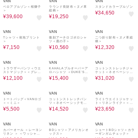
VAN
VAN
VAN
ベロアブルゾン＜桜獅子
ラウンド長財布＜ヌメ革
スタンドカラーブルゾン
＞
総柄＞
¥34,650
¥39,600
¥19,250
50%OFF
40%OFF
30%OFF
VAN
VAN
VAN
Tシャツ＜発泡プリント
復刻アーチロゴポロシャ
二つ折り財布＜ヌメ革総
＞
ツ＜鹿の子＞
柄＞
¥7,150
¥10,560
¥12,320
50%OFF
50%OFF
40%OFF
VAN
VAN
VAN
トラウザーパンツ＜ウエ
KAHALAプルオーバーア
コットンストレッチジャ
ストマジック＞＜グレン
ロハシャツ ＜DUKE'S P
ケット＜ネオベーシック
チェック＞
AREO＞
モデル＞＜セットアップ
¥12,100
¥15,400
¥31,020
＞
50%OFF
40%OFF
50%OFF
VAN
VAN
VAN
トートバッグ＜VANロゴ
コットンストレッチパン
ライトウエイトジャケッ
＞＜ミニ＞
ツ＜ネオベーシックモデ
ト＜リネンライク＞＜セ
ル＞＜セットアップ＞
ットアップ＞
¥5,500
¥14,520
¥23,650
50%OFF
40%OFF
30%OFF
VAN
VAN
VAN
カバーオール ＜レーヨン
BDシャツ＜アメリカンオ
ショートBDシャツ＜カラ
リネン ＞ ＜ワッシャー
ックス＞
ーギンガムチェック＞
加工 ＞