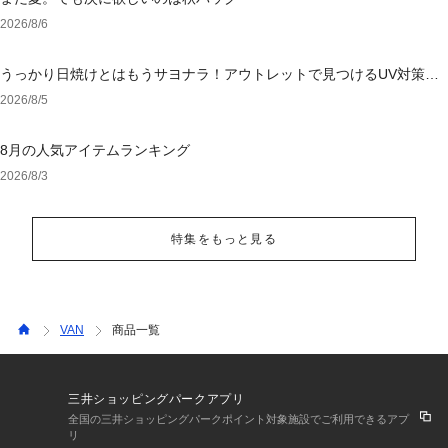
2026/8/6
うっかり日焼けとはもうサヨナラ！アウトレットで見つけるUV対策ウ
ェア
2026/8/5
8月の人気アイテムランキング
2026/8/3
特集をもっと見る
VAN
商品一覧
三井ショッピングパークアプリ
全国の三井ショッピングパークポイント対象施設でご利用できるアプ
リ