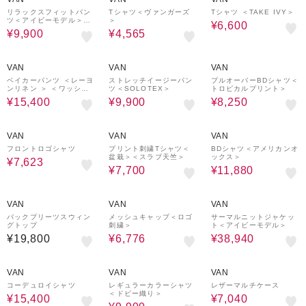
リラックスフィットパン
Tシャツ＜ヴァンガーズ
Tシャツ ＜TAKE IVY＞
ツ＜アイビーモデル＞＜
＞
¥6,600
チノ＞
¥9,900
¥4,565
50%OFF
50%OFF
50%OFF
VAN
VAN
VAN
ベイカーパンツ ＜レーヨ
ストレッチイージーパン
プルオーバーBDシャツ＜
ンリネン ＞ ＜ワッシャ
ツ＜SOLOTEX＞
トロピカルプリント＞
ー加工 ＞
¥15,400
¥9,900
¥8,250
30%OFF
50%OFF
40%OFF
VAN
VAN
VAN
フロントロゴシャツ
プリント刺繍Tシャツ＜
BDシャツ＜アメリカンオ
盆栽＞＜スラブ天竺＞
ックス＞
¥7,623
¥7,700
¥11,880
30%OFF
40%OFF
VAN
VAN
VAN
バックプリーツスウィン
メッシュキャップ＜ロゴ
サーマルニットジャケッ
グトップ
刺繍＞
ト＜アイビーモデル＞
¥19,800
¥6,776
¥38,940
50%OFF
50%OFF
60%OFF
VAN
VAN
VAN
コーデュロイシャツ
レギュラーカラーシャツ
レザーマルチケース
＜ドビー織り＞
¥15,400
¥7,040