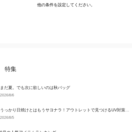
他の条件を設定してください。
特集
まだ夏。でも次に欲しいのは秋バッグ
2026/8/6
うっかり日焼けとはもうサヨナラ！アウトレットで見つけるUV対策ウ
ェア
2026/8/5