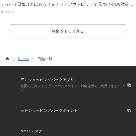
うっかり日焼けとはもうサヨナラ！アウトレットで見つけるUV対策ウ
ェア
2026/8/5
特集をもっと見る
Kiehl's
商品一覧
三井ショッピングパークアプリ
全国の三井ショッピングパークポイント対象施設でご利用できるアプ
リ
三井ショッピングパークポイント
&mallデスク