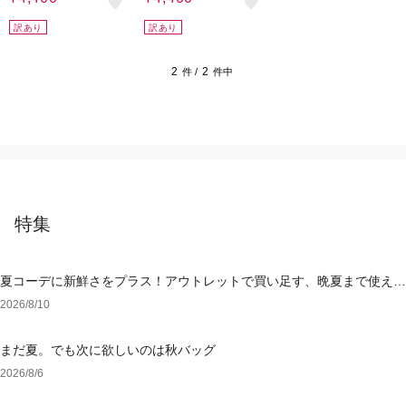
訳あり
訳あり
2
2
件 /
件中
特集
夏コーデに新鮮さをプラス！アウトレットで買い足す、晩夏まで使える
アイテム
2026/8/10
まだ夏。でも次に欲しいのは秋バッグ
2026/8/6