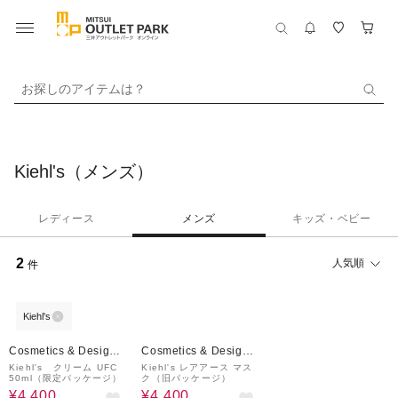
お探しのアイテムは？
Kiehl's（メンズ）
レディース
メンズ
キッズ・ベビー
2
人気順
件
Kiehl's
11%OFF
32%OFF
Cosmetics & Designe
Cosmetics & Designe
r Fragrances
r Fragrances
Kiehl's クリーム UFC
Kiehl's レアアース マス
50ml（限定パッケージ）
ク（旧パッケージ）
¥4,400
¥4,400