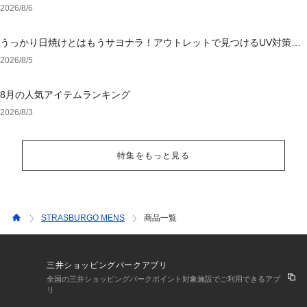
2026/8/6
うっかり日焼けとはもうサヨナラ！アウトレットで見つけるUV対策ウ
ェア
2026/8/5
8月の人気アイテムランキング
2026/8/3
特集をもっと見る
STRASBURGO MENS
商品一覧
三井ショッピングパークアプリ
全国の三井ショッピングパークポイント対象施設でご利用できるアプ
リ