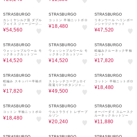
60%OFF
40%OFF
40%OFF
STRASBURGO
STRASBURGO
STRASBURGO
カシミヤシルク混 ダブル
コットン 半袖ニットポロ
リネンウール ヘリンボー
フェイス ジャージージャ
ンシャツジャケット
¥18,480
ケット
¥54,560
¥47,520
40%OFF
40%OFF
40%OFF
STRASBURGO
STRASBURGO
STRASBURGO
ウォッシャブルウール モ
ウォッシャブルウール モ
畦編みクルーネック半袖
ックネックカットソー
ックネックカットソー
ニット
¥14,520
¥14,520
¥17,820
40%OFF
50%OFF
40%OFF
STRASBURGO
STRASBURGO
STRASBURGO
畦編み スキッパー半袖ポ
ストレッチコーデュロイ
コットン 半袖ニットポロ
ロ
段返り3つボタンジャケ
¥18,480
ット
¥17,820
¥49,500
40%OFF
60%OFF
40%OFF
STRASBURGO
STRASBURGO
STRASBURGO
コットン 半袖ニットポロ
ウルトラライト レザーブ
オーバーダイ スムースク
ルゾン
ルーネックカットソー
¥18,480
¥20,240
¥11,880
40%OFF
70%OFF
50%OFF
STRASBURGO
STRASBURGO
STRASBURGO