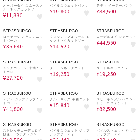
オーバーダイ スムースク
パイルスウェットパンツ
テディ イージーパンツ
ルーネックカットソー
¥19,800
¥38,500
¥11,880
60%OFF
40%OFF
50%OFF
STRASBURGO
STRASBURGO
STRASBURGO
ローゲージ メランジニッ
ウォッシャブルウール モ
コーデュロイ ジャケット
トパーカ
ックネックカットソー
¥44,550
¥35,640
¥14,520
40%OFF
50%OFF
50%OFF
STRASBURGO
STRASBURGO
STRASBURGO
シルクコットン 半袖ニッ
タートルネックニット
タートルネックニット
トポロ
¥19,250
¥19,250
¥27,720
50%OFF
40%OFF
50%OFF
STRASBURGO
STRASBURGO
STRASBURGO
テディ ジップアップニッ
クルーネック 半袖ニット
ベビーキャメル ハウンド
トパーカ
トゥースジャケット
¥15,840
¥41,800
¥82,500
50%OFF
70%OFF
70%OFF
STRASBURGO
STRASBURGO
STRASBURGO
ストレッチコーデュロイ
パイルスウェット ジップ
パイルスウェット ジップ
段返り3つボタンジャケ
アップフーディー
アップフーディー
ット