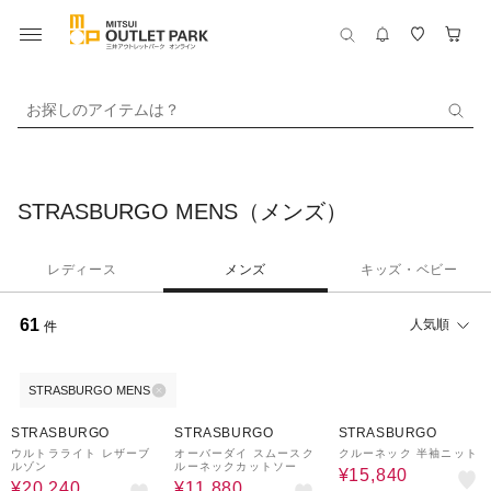
お探しのアイテムは？
STRASBURGO MENS（メンズ）
レディース
メンズ
キッズ・ベビー
61
人気順
件
STRASBURGO MENS
60%OFF
40%OFF
40%OFF
STRASBURGO
STRASBURGO
STRASBURGO
ウルトラライト レザーブ
オーバーダイ スムースク
クルーネック 半袖ニット
ルゾン
ルーネックカットソー
¥15,840
¥20,240
¥11,880