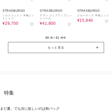
40%OFF
50%OFF
40%OFF
STRASBURGO
STRASBURGO
STRASBURGO
シルクコットン 半袖ニッ
テディ ジップアップニッ
クルーネック 半袖ニット
トシャツ
トパーカ
¥15,840
¥29,700
¥41,800
60
61
件 /
件中
もっと見る
特集
まだ夏。でも次に欲しいのは秋バッグ