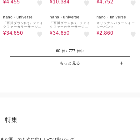
¥4,455
¥10,384
¥4,752
50%OFF
50%OFF
60%OFF
nano・universe
nano・universe
nano・universe
「西川ダウン(R)」フェイ
「西川ダウン(R)」フェイ
オリジナルパターンイー
クファーカラーサージロ
クファーカラーサージロ
ジーパンツ
ングダウン
ングダウン
¥34,650
¥34,650
¥2,860
60
777
件 /
件中
もっと見る
特集
まだ夏。でも次に欲しいのは秋バッグ