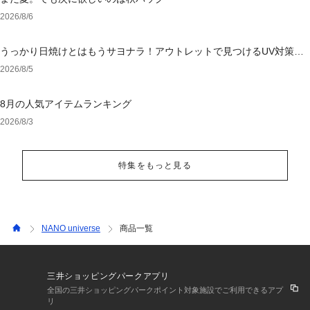
2026/8/6
うっかり日焼けとはもうサヨナラ！アウトレットで見つけるUV対策ウ
ェア
2026/8/5
8月の人気アイテムランキング
2026/8/3
特集をもっと見る
NANO universe
商品一覧
三井ショッピングパークアプリ
全国の三井ショッピングパークポイント対象施設でご利用できるアプ
リ