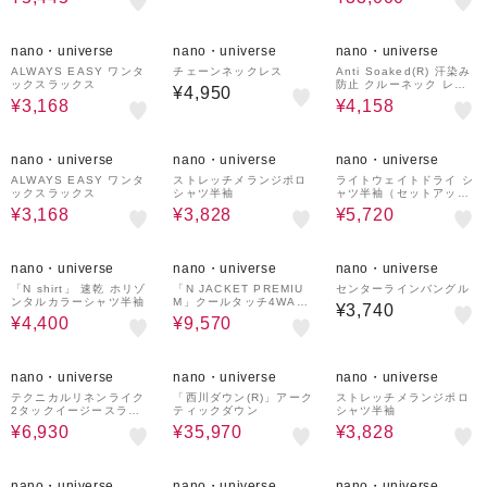
60%OFF
30%OFF
nano・universe
nano・universe
nano・universe
ALWAYS EASY ワンタ
チェーンネックレス
Anti Soaked(R) 汗染み
ックスラックス
防止 クルーネック レギ
¥4,950
ュラーシルエットTシャ
¥3,168
¥4,158
ツ
60%OFF
40%OFF
20%OFF
nano・universe
nano・universe
nano・universe
ALWAYS EASY ワンタ
ストレッチメランジポロ
ライトウェイトドライ シ
ックスラックス
シャツ半袖
ャツ半袖（セットアップ
可）
¥3,168
¥3,828
¥5,720
50%OFF
40%OFF
nano・universe
nano・universe
nano・universe
「N shirt」 速乾 ホリゾ
「N JACKET PREMIU
センターラインバングル
ンタルカラーシャツ半袖
M」クールタッチ4WAY
¥3,740
ストレッチジャケット撥
¥4,400
¥9,570
水(セットアップ可)
30%OFF
40%OFF
40%OFF
nano・universe
nano・universe
nano・universe
テクニカルリネンライク
「西川ダウン(R)」アーク
ストレッチメランジポロ
2タックイージースラッ
ティックダウン
シャツ半袖
クス／吸水速乾・接触冷
¥6,930
¥35,970
¥3,828
感・UVカット（セットア
ップ可）
20%OFF
30%OFF
10%OFF
nano・universe
nano・universe
nano・universe