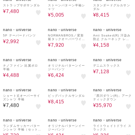
ストラップサボサンダル
ストーンパターン半袖シ
スタンダードグルカサン
ャツ
ダル
¥7,480
¥5,005
¥8,415
60%OFF
10%OFF
30%OFF
nano・universe
nano・universe
nano・universe
5P テーパードパンツ
NORMANBROS／変形
Anti Soaked(R) 汗染み
裾タックオーバーワイド
防止 クルーネック レギ
¥2,992
パンツ
ュラーシルエットTシャ
¥7,920
¥4,158
ツ
40%OFF
20%OFF
10%OFF
nano・universe
nano・universe
nano・universe
ナノファイン 比翼ポロ
オリジナルパターンイー
デニムスラックス
半袖
ジーパンツ
¥7,128
¥4,488
¥6,424
10%OFF
40%OFF
nano・universe
nano・universe
nano・universe
ショート丈オーバーサイ
ビッグバックルサンダル
「西川ダウン(R)」アーク
ズシャツ 半袖
ティックダウン
¥8,415
¥7,480
¥35,970
20%OFF
20%OFF
20%OFF
nano・universe
nano・universe
nano・universe
ランダムサッカーパター
オリジナルパターンイー
ライトウェイトドライ ス
ンシャツ 半袖（セットア
ジーパンツ
ラックス
ップ可）