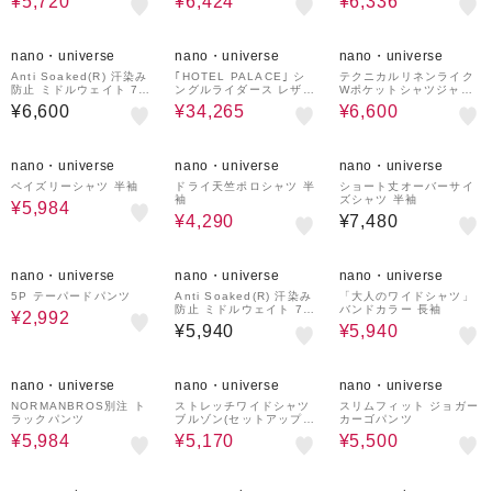
¥5,720
¥6,424
¥6,336
30%OFF
40%OFF
nano・universe
nano・universe
nano・universe
Anti Soaked(R) 汗染み
｢HOTEL PALACE｣ シ
テクニカルリネンライク
防止 ミドルウェイト 7.1
ングルライダース レザー
Wポケットシャツジャケ
oz ビッグシルエットTシ
JKT
ット／吸水速乾・接触冷
¥6,600
¥34,265
¥6,600
ャツ
感・UVカット（セットア
ップ可）
20%OFF
40%OFF
nano・universe
nano・universe
nano・universe
ペイズリーシャツ 半袖
ドライ天竺ポロシャツ 半
ショート丈オーバーサイ
袖
ズシャツ 半袖
¥5,984
¥4,290
¥7,480
60%OFF
40%OFF
nano・universe
nano・universe
nano・universe
5P テーパードパンツ
Anti Soaked(R) 汗染み
「大人のワイドシャツ」
防止 ミドルウェイト 7.1
バンドカラー 長袖
¥2,992
oz レギュラーシルエッ
¥5,940
¥5,940
トTシャツ
20%OFF
50%OFF
50%OFF
nano・universe
nano・universe
nano・universe
NORMANBROS別注 ト
ストレッチワイドシャツ
スリムフィット ジョガー
ラックパンツ
ブルゾン(セットアップ
カーゴパンツ
可)
¥5,984
¥5,170
¥5,500
50%OFF
20%OFF