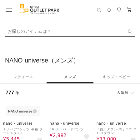
お探しのアイテムは？
NANO universe（メンズ）
レディース
メンズ
キッズ・ベビー
777
人気順
件
NANO universe
10%OFF
60%OFF
50%OFF
nano・universe
nano・universe
nano・universe
ナノベアTシャツ 半袖 フ
5P テーパードパンツ
「西川ダウン(R)」SOLO
ードスタンド
TEXダウン
¥2,992
¥5,445
¥33,000