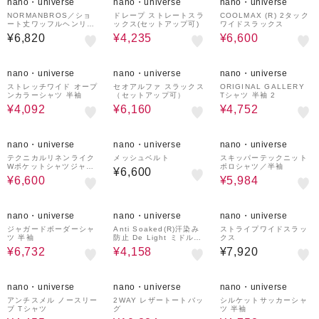
nano・universe
nano・universe
nano・universe
NORMANBROS／ショ
ドレープ ストレートスラ
COOLMAX (R) 2タック
ート丈ワッフルヘンリー
ックス(セットアップ可)
ワイドスラックス
ネックTシャツ 半袖
¥6,820
¥4,235
¥6,600
40%OFF
20%OFF
20%OFF
nano・universe
nano・universe
nano・universe
ストレッチワイド オープ
セオアルファ スラックス
ORIGINAL GALLERY
ンカラーシャツ 半袖
（セットアップ可）
Tシャツ 半袖 2
¥4,092
¥6,160
¥4,752
40%OFF
20%OFF
nano・universe
nano・universe
nano・universe
テクニカルリネンライク
メッシュベルト
スキッパーテックニット
Wポケットシャツジャケ
ポロシャツ／半袖
¥6,600
ット／吸水速乾・接触冷
¥6,600
¥5,984
感・UVカット（セットア
ップ可）
10%OFF
30%OFF
nano・universe
nano・universe
nano・universe
ジャガードボーダーシャ
Anti Soaked(R)汗染み
ストライプワイドスラッ
ツ 半袖
防止 De Light ミドルシ
クス
ルエットTシャツ
¥6,732
¥4,158
¥7,920
10%OFF
20%OFF
40%OFF
nano・universe
nano・universe
nano・universe
アンチスメル ノースリー
2WAY レザートートバッ
シルケットサッカーシャ
ブ Tシャツ
グ
ツ 半袖