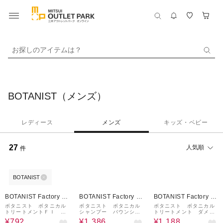
お探しのアイテムは？
BOTANIST（メンズ）
レディース
メンズ
キッズ・ベビー
27
人気順
件
BOTANIST
40%OFF
10%OFF
10%OFF
BOTANIST Factory / a
BOTANIST Factory / a
BOTANIST Factory / a
nd Habit
nd Habit
nd Habit
ボタニスト ボタニカル
ボタニスト ボタニカル
ボタニスト ボタニカル
トリートメントＦＩ ダ
シャンプー バウンシー
トリートメント ダメー
メージケア（10周年限定
ボリューム 460mL
ジケア (詰替) 400g
¥792
¥1,386
¥1,188