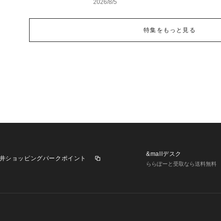
2026/8/5
特集をもっと見る
&mallデスク
井ショッピングパークポイント
ららぽーと受取なら送料無料