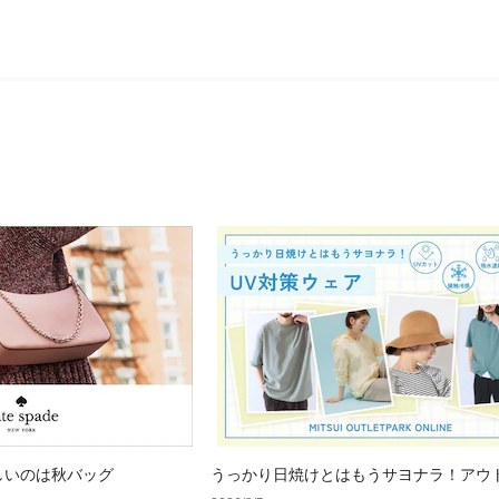
しいのは秋バッグ
うっかり日焼けとはもうサヨナラ！アウ
で見つけるUV対策ウェア