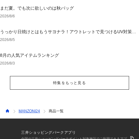
まだ夏。でも次に欲しいのは秋バッグ
2026/8/6
うっかり日焼けとはもうサヨナラ！アウトレットで見つけるUV対策ウ
ェア
2026/8/5
8月の人気アイテムランキング
2026/8/3
特集をもっと見る
MANZONI24
商品一覧
三井ショッピングパークアプリ
全国の三井ショッピングパークポイント対象施設でご利用できるアプ