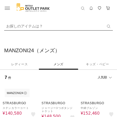
お探しのアイテムは？
MANZONI24（メンズ）
レディース
メンズ
キッズ・ベビー
7
人気順
件
MANZONI24
40%OFF
50%OFF
40%OFF
STRASBURGO
STRASBURGO
STRASBURGO
ステンカラーコート
ジャージー3つボタンジ
中綿ブルゾン
ャケット
¥140,580
¥152,460
¥148,500