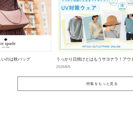
しいのは秋バッグ
うっかり日焼けとはもうサヨナラ！アウ
で見つけるUV対策ウェア
2026/8/5
特集をもっと見る