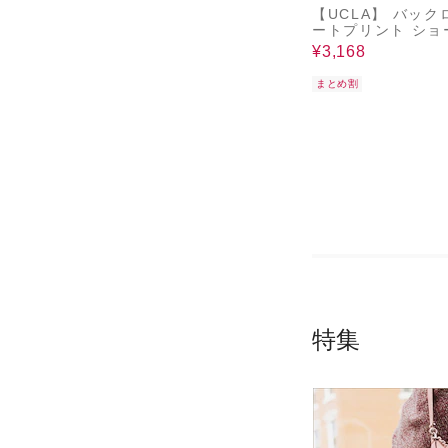
【UCLA】 バック
ートプリント ショ
リーブTEE
¥3,168
まとめ割
特集