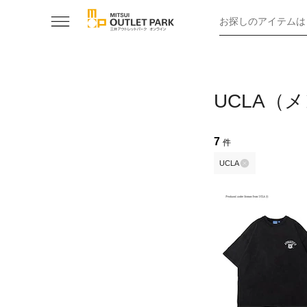
お探しのアイテムは
UCLA（
7
件
UCLA