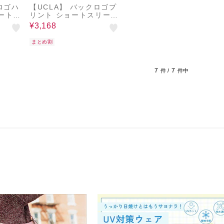
ロゴハ
【UCLA】 バックロゴプ
ートス
リント ショートスリーブ
TEE
¥3,168
まとめ割
7
7
件 /
件中