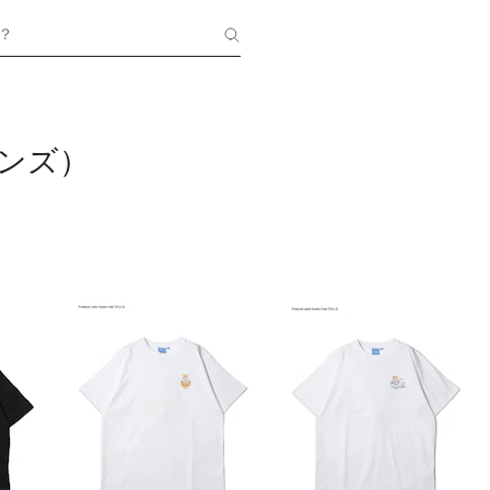
？
メンズ）