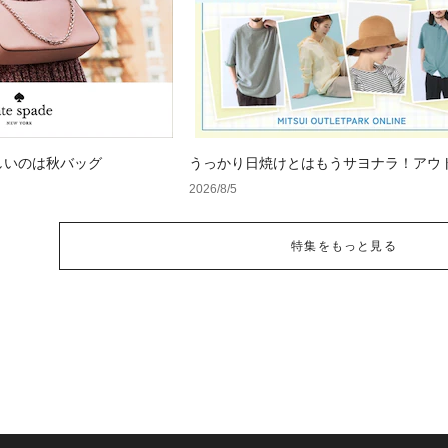
しいのは秋バッグ
うっかり日焼けとはもうサヨナラ！アウ
で見つけるUV対策ウェア
2026/8/5
特集をもっと見る