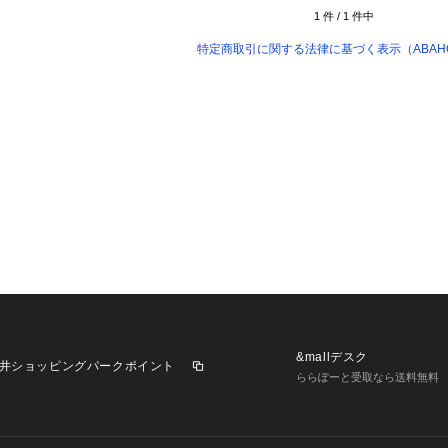
1
件 /
1
件中
特定商取引に関する法律に基づく表示（ABAHO
&mallデスク
井ショッピングパークポイント
ららぽーと受取なら送料無料