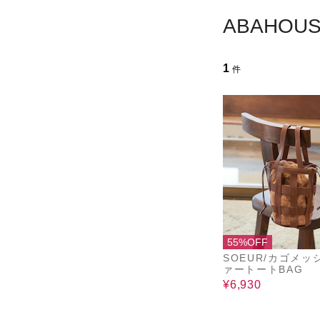
ABAHO
1
件
55%OFF
SOEUR/カゴメッ
ァートートBAG
¥6,930