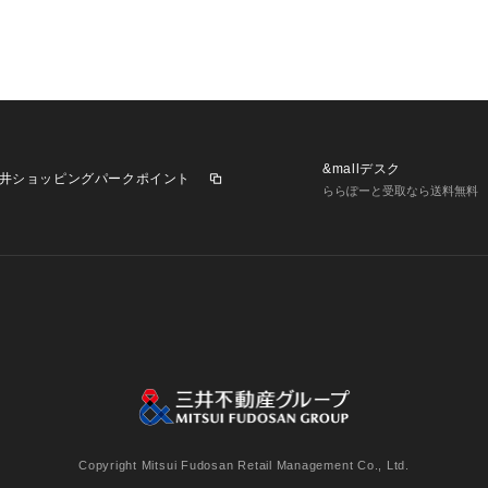
&mallデスク
井ショッピングパークポイント
ららぽーと受取なら送料無料
業施設一覧
三井不動産が展開する商業施設への出店をご検討の方へ
意
個人情報保護方針
個人情報の取り扱いについて
利用者情
Copyright Mitsui Fudosan Retail Management Co., Ltd.