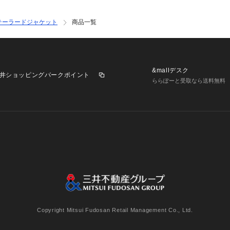
テーラードジャケット
商品一覧
&mallデスク
井ショッピングパークポイント
ららぽーと受取なら送料無料
業施設一覧
三井不動産が展開する商業施設への出店をご検討の方へ
意
個人情報保護方針
個人情報の取り扱いについて
利用者情
Copyright Mitsui Fudosan Retail Management Co., Ltd.