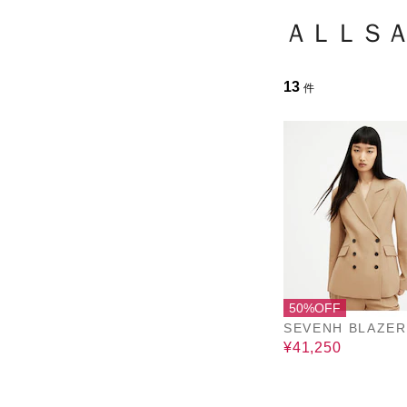
ＡＬＬＳ
13
件
50%OFF
SEVENH BLAZER
¥41,250