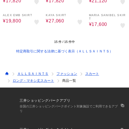
¥17,820
¥17,820
¥21,120
50%OFF
40%OFF
50%OFF
ALEX EMB SKIRT
KAYA SKIRT
MARIA SANIBEL SKIR
T
¥19,800
¥27,060
¥17,600
15
件 /
15
件中
特定商取引に関する法律に基づく表示（ＡＬＬＳＡＩＮＴＳ）
ＡＬＬＳＡＩＮＴＳ
ファッション
スカート
ロング・マキシ丈スカート
商品一覧
三井ショッピングパークアプリ
全国の三井ショッピングパークポイント対象施設でご利用できるアプ
リ