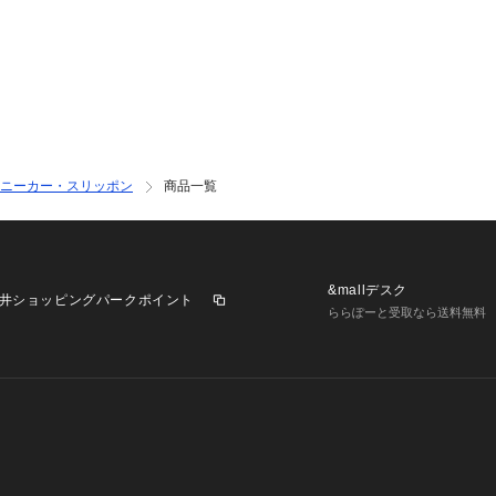
ニーカー・スリッポン
商品一覧
&mallデスク
井ショッピングパークポイント
ららぽーと受取なら送料無料