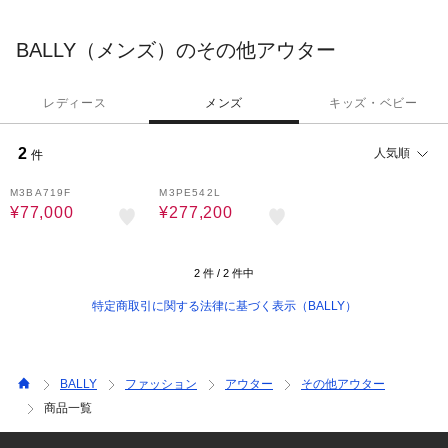
ポラリーなデザインを融合しています。
BALLY（メンズ）のその他アウター
レディース
メンズ
キッズ・ベビー
2
人気順
件
58%OFF
40%OFF
M3BA719F
M3PE542L
¥77,000
¥277,200
2
件 /
2
件中
特定商取引に関する法律に基づく表示（BALLY）
BALLY
ファッション
アウター
その他アウター
商品一覧