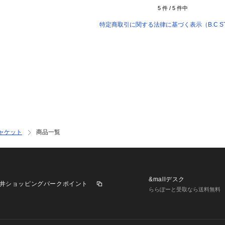
5
件 /
5
件中
特定商取引に関する法律に基づく表示（B.C S
ャケット
商品一覧
&mallデスク
井ショッピングパークポイント
ららぽーと受取なら送料無料