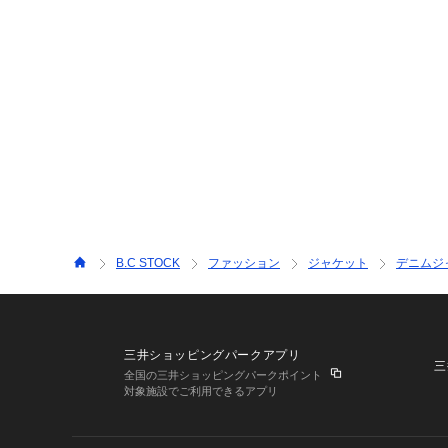
B.C STOCK
ファッション
ジャケット
デニムジ
三井ショッピングパークアプリ
三
全国の三井ショッピングパークポイント
対象施設でご利用できるアプリ