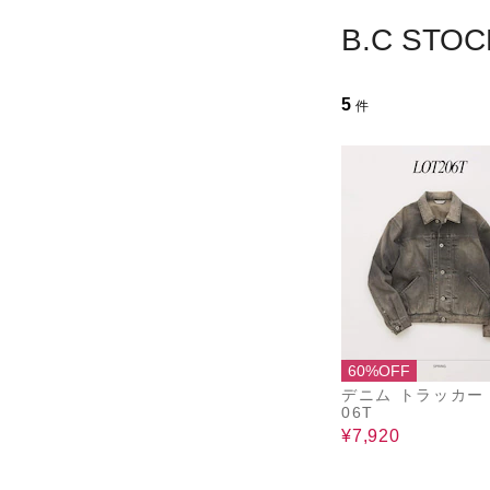
B.C S
5
件
60%OFF
デニム トラッカー 
06T
¥7,920