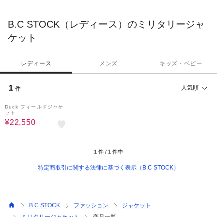
ミックスコーディネートすることで独自に価値を提供する
「Proposed Outlet Shop（提案型アウトレットショップ）」。ビ
B.C STOCK（レディース）のミリタリージャ
ジネスからカジュアルシーンまで幅広くコーディネートしていた
だけます。
ケット
レディース
メンズ
キッズ・ベビー
1
人気順
件
50%OFF
Duck フィールドジャケ
ット
¥22,550
1
件 /
1
件中
特定商取引に関する法律に基づく表示（B.C STOCK）
B.C STOCK
ファッション
ジャケット