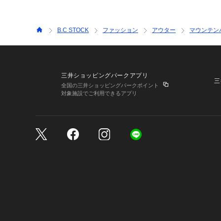
B.C STOCK
ファッション
アウター
マウンテン
三井ショッピングパークアプリ
三
全国の三井ショッピングパークポイント
対象施設でご利用できるアプリ
三井不動産が展開する商
サイトのご利用上の注