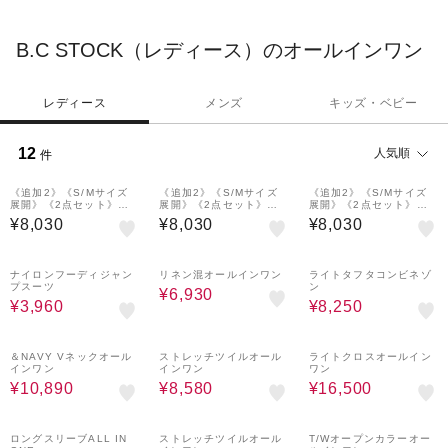
ミックスコーディネートすることで独自に価値を提供する
「Proposed Outlet Shop（提案型アウトレットショップ）」。ビ
B.C STOCK（レディース）のオールインワン
ジネスからカジュアルシーンまで幅広くコーディネートしていた
だけます。
レディース
メンズ
キッズ・ベビー
12
人気順
件
《追加2》《S/Mサイズ
《追加2》《S/Mサイズ
《追加2》《S/Mサイズ
展開》《2点セット》リ
展開》《2点セット》リ
展開》《2点セット》リ
ネンライクセットアップ
ネンライクセットアップ
ネンライクセットアップ
¥8,030
¥8,030
¥8,030
80%OFF
70%OFF
70%OFF
ナイロンフーディジャン
リネン混オールインワン
ライトタフタコンビネゾ
プスーツ
ン
¥6,930
¥3,960
¥8,250
70%OFF
70%OFF
40%OFF
＆NAVY Vネックオール
ストレッチツイルオール
ライトクロスオールイン
インワン
インワン
ワン
¥10,890
¥8,580
¥16,500
60%OFF
70%OFF
40%OFF
ロングスリーブALL IN
ストレッチツイルオール
T/Wオープンカラーオー