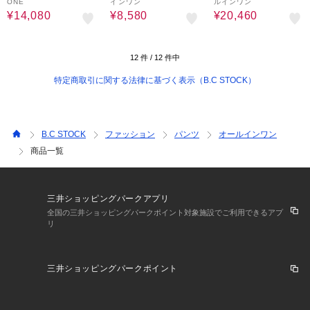
ONE
インワン
ルインワン
¥14,080
¥8,580
¥20,460
12
件 /
12
件中
特定商取引に関する法律に基づく表示（B.C STOCK）
B.C STOCK
ファッション
パンツ
オールインワン
商品一覧
三井ショッピングパークアプリ
全国の三井ショッピングパークポイント対象施設でご利用できるアプ
リ
三井ショッピングパークポイント