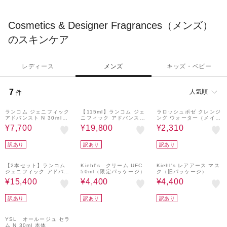
Cosmetics & Designer Fragrances（メンズ）
のスキンケア
レディース
メンズ
キッズ・ベビー
7
人気順
件
35%OFF
33%OFF
30%OFF
ランコム ジェニフィック
【115ml】ランコム ジェ
ラロッシュポゼ クレンジ
アドバンスト N 30ｍl
ニフィック アドバンスト
ング ウォーター（メイク
（リニューアル前製品）
N（リニューアル前製
落とし）
¥7,700
¥19,800
¥2,310
品）
訳あり
訳あり
訳あり
35%OFF
11%OFF
32%OFF
【2本セット】ランコム
Kiehl's クリーム UFC
Kiehl's レアアース マス
ジェニフィック アドバン
50ml（限定パッケージ）
ク（旧パッケージ）
スト N 30ｍl（リニュー
¥15,400
¥4,400
¥4,400
アル前製品）
訳あり
訳あり
訳あり
31%OFF
YSL オールージュ セラ
ム N 30ml 本体