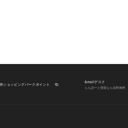
&mallデスク
井ショッピングパークポイント
ららぽーと受取なら送料無料