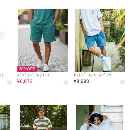
20%OFF
ｬﾂ
ﾀﾞﾌﾞﾙﾊﾟｲﾙｼｮｰﾂ
ｶｯﾄﾃﾞﾆﾑｼｮｰﾄﾊﾟﾝﾂ
¥6,072
¥8,690