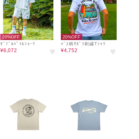
20%OFF
20%OFF
ﾀﾞﾌﾞﾙﾊﾟｲﾙｼｮｰﾂ
ﾊﾞｽ柄ｻｶﾞﾗ刺繍Tｼｬﾂ
¥6,072
¥4,752