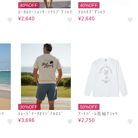
40%OFF
40%OFF
ﾛｰｶﾙﾓｰｼｮﾝｻｰﾌｸﾗﾌﾞTｼｬﾂ
ｱﾛﾊﾀｸﾞTｼｬﾂ
¥2,640
¥2,640
30%OFF
50%OFF
ｬﾂ
ﾄﾚｰﾄﾞﾏｰｸｵﾘｼﾞﾅﾙﾛｺﾞ
ｱｰﾁﾊﾟｰﾑ長袖Tｼｬﾂ
¥3,696
¥2,750