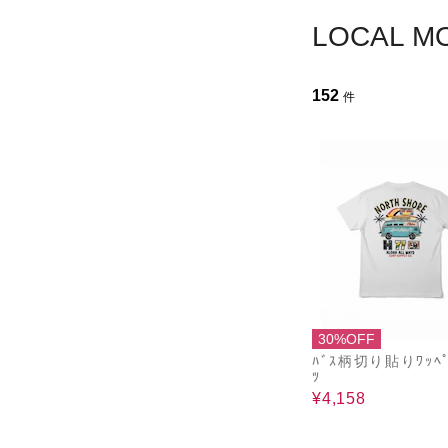
LOCAL
152
件
30%OFF
ﾊﾞｽ柄切り貼りﾜｯﾍﾟ
ﾂ
¥4,158