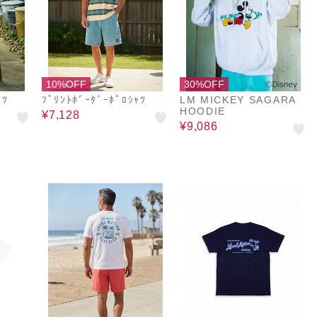
10%OFF
30%OFF
ｬﾂ
ﾌﾟﾘﾝﾄﾎﾞｰﾀﾞｰﾎﾟﾛｼｬﾂ
LM MICKEY SAGARA
HOODIE
¥7,128
¥9,086