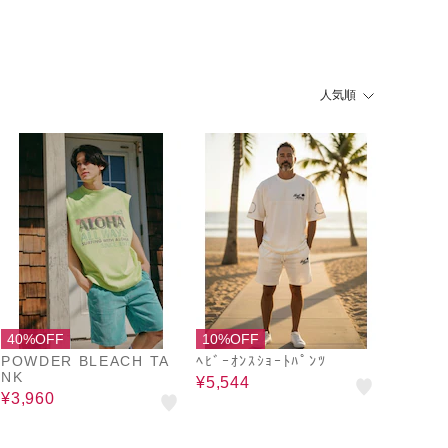
人気順
40%OFF
10%OFF
POWDER BLEACH TA
ﾍﾋﾞｰｵﾝｽｼｮｰﾄﾊﾟﾝﾂ
NK
¥5,544
¥3,960