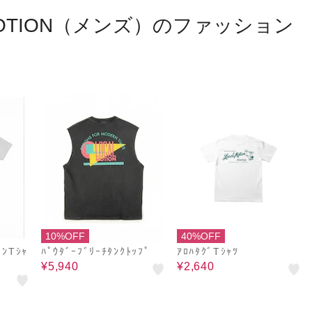
 MOTION（メンズ）のファッション
10%OFF
40%OFF
ﾝTｼｬ
ﾊﾟｳﾀﾞｰﾌﾞﾘｰﾁﾀﾝｸﾄｯﾌﾟ
ｱﾛﾊﾀｸﾞTｼｬﾂ
¥5,940
¥2,640