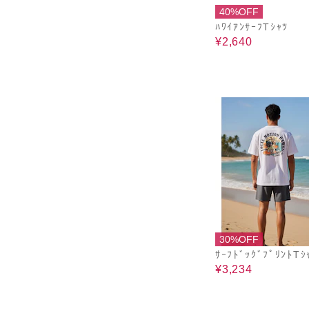
40%OFF
ﾊﾜｲｱﾝｻｰﾌTｼｬﾂ
¥2,640
30%OFF
ｻｰﾌﾄﾞｯｸﾞﾌﾟﾘﾝﾄTｼ
¥3,234