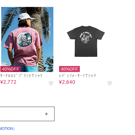
40%OFF
40%OFF
ｻｰｸﾙﾛｺﾞﾌﾟﾘﾝﾄTｼｬﾂ
ﾚﾃﾞｨﾌｫｰｻｰﾌTｼｬﾂ
¥2,772
¥2,640
OTION）