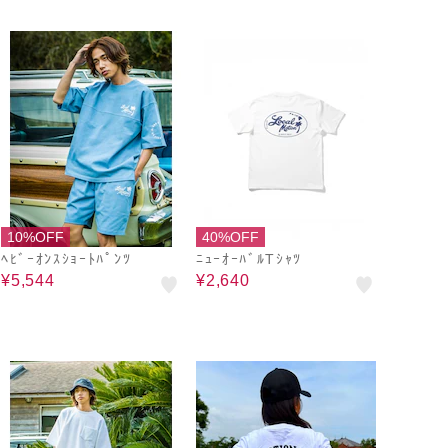
10%OFF
40%OFF
ﾍﾋﾞｰｵﾝｽｼｮｰﾄﾊﾟﾝﾂ
ﾆｭｰｵｰﾊﾞﾙTｼｬﾂ
¥5,544
¥2,640