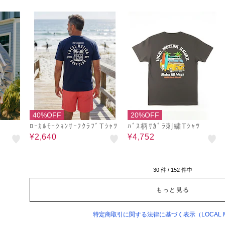
40%OFF
20%OFF
ﾛｰｶﾙﾓｰｼｮﾝｻｰﾌｸﾗﾌﾞTｼｬﾂ
ﾊﾞｽ柄ｻｶﾞﾗ刺繍Tｼｬﾂ
¥2,640
¥4,752
30
件 /
152
件中
もっと見る
特定商取引に関する法律に基づく表示（LOCAL M