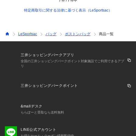
7
件 /
7
件中
特定商取引に関する法律に基づく表示（LeSportsac）
LeSportsac
バッグ
ボストンバッグ
商品一覧
三井ショッピングパークアプリ
全国の三井ショッピングパークポイント対象施設でご利用できるアプ
リ
三井ショッピングパークポイント
&mallデスク
ららぽーと受取なら送料無料
LINE公式アカウント
お得なセール・クーポン情報配信中