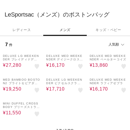
す。
LeSportsac（メンズ）のボストンバッグ
レディース
メンズ
キッズ・ベビー
7
人気順
件
20%OFF
30%OFF
30%OFF
DELUXE LG WEEKEN
DELUXE MED WEEKE
DELUXE MED WEEKE
DER ブレイディドデボ
NDER デイジークロスグ
NDER ペールターコイズ
スブラック
リーン
¥27,280
¥16,170
¥13,860
50%OFF
30%OFF
30%OFF
MED BAMBOO BOSTO
DELUXE LG WEEKEN
DELUXE MED WEEKE
N2 ブライトセピアダル
DER ピクセルスクラン
NDER ラフィアゼブラ
メシアン
ブルチェック
¥19,250
¥17,710
¥16,170
30%OFF
MINI DUFFEL CROSS
BODY ブリーズストライ
プ
¥11,550